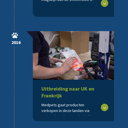
2016
Uitbreiding naar UK en
Frankrijk
Medpets gaat producten
verkopen in deze landen via
vetsend.co.uk
en
medpets.fr