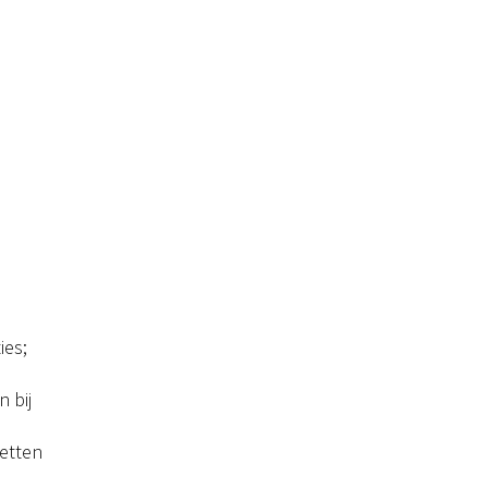
ies;
 bij
zetten