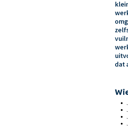
klei
werk
omge
zelf
vuil
werk
uitv
dat 
Wie