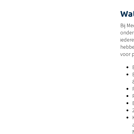
Wat
Bij M
onder
iedere
hebbe
voor p