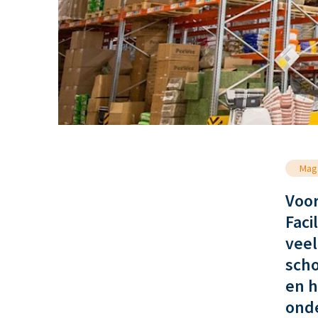
Maga
Voor
Faci
veel
scho
en h
ond