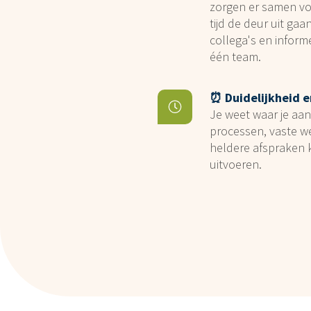
zorgen er samen voo
tijd de deur uit ga
collega's en informe
één team.
⏰ Duidelijkheid e
Je weet waar je aan
processen, vaste we
heldere afspraken k
uitvoeren.