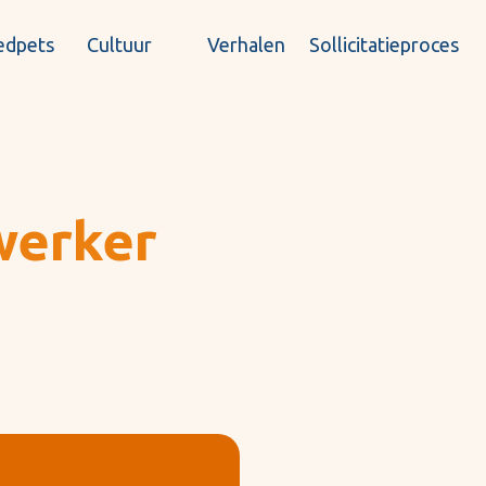
edpets
Cultuur
Verhalen
Sollicitatieproces
werker