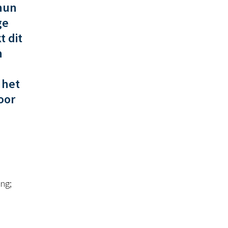
 hun
ge
t dit
n
 het
oor
ng;