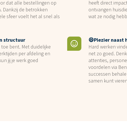
r dat alle bestellingen op
heeft direct impact
an. Dankzij de betrokken
ontvangen huisdie
le sfeer voelt het al snel als
wat ze nodig hebb
n structuur
😄Plezier naast 
 toe bent. Met duidelijke
Hard werken vinde
rktijden per afdeling en
net zo goed. Denk
un jij je werk goed
attenties, persone
voordelen via Ben
successen behalen 
samen kunt vieren