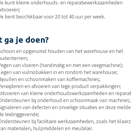
Je kunt kleine onderhouds- en reparatiewerkzaamheden
uitvoeren;
Je bent beschikbaar voor 20 tot 40 uur per week.
 ga je doen?
Schoon en opgeruimd houden van het warehouse en het
buitenterrein;
Vegen van vloeren (handmatig en met een veegmachine);
Legen van vuilnisbakken in en rondom het warehouse;
Bijvullen en schoonmaken van koffiemachines;
Verwijderen en afvoeren van lege product verpakkingen;
Uitvoeren van kleine onderhoudswerkzaamheden en reparat
Ondersteunen bij onderhoud en schoonmaak van machines;
Signaleren van defecten en onveilige situaties en deze melden
de leidinggevende;
Ondersteunen bij facilitaire werkzaamheden, zoals het klaar
van materialen, hulpmiddelen en meubilair.