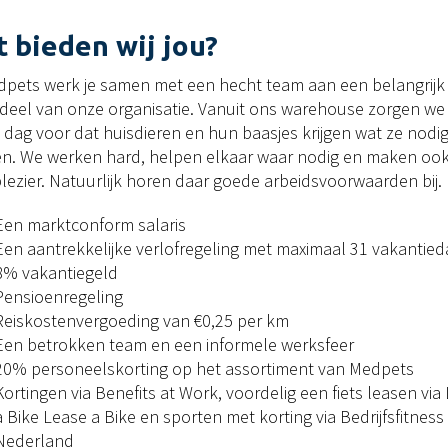
 bieden wij jou?
edpets werk je samen met een hecht team aan een belangrijk
deel van onze organisatie. Vanuit ons warehouse zorgen we
 dag voor dat huisdieren en hun baasjes krijgen wat ze nodi
n. We werken hard, helpen elkaar waar nodig en maken ook 
lezier. Natuurlijk horen daar goede arbeidsvoorwaarden bij.
Een marktconform salaris
Een aantrekkelijke verlofregeling met maximaal 31 vakantied
8% vakantiegeld
Pensioenregeling
Reiskostenvergoeding van €0,25 per km
Een betrokken team en een informele werksfeer
20% personeelskorting op het assortiment van Medpets
Kortingen via Benefits at Work, voordelig een fiets leasen via
a Bike Lease a Bike en sporten met korting via Bedrijfsfitness
Nederland