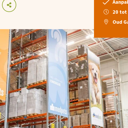
Aanpa
20 tot
Oud G