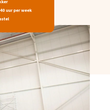
kker
 40 uur per week
astel