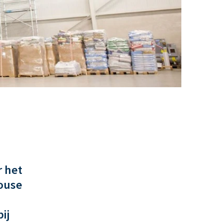
r het
house
ij