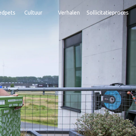
edpets
Cultuur
Verhalen
Sollicitatieproces