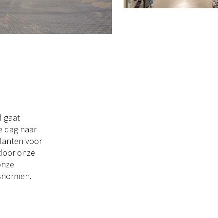
d gaat
ke dag naar
klanten voor
 door onze
onze
tsnormen.