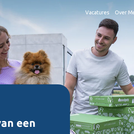
Vacatures
Over M
van een