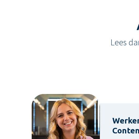
Lees da
Werken
Conte