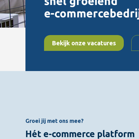
snel groeiend
e-commercebedri
Bekijk onze vacatures
Groei jij met ons mee?
Hét e-commerce platform